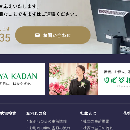
お応えいたします。
細なことでもまずはご連絡ください。
します
お問い合わせ
35
式場検索
お別れの会
社葬とは
花
お別れの会の事前準備
社葬の事前準備
お別れの会の当日の流れ
社葬の当日の流れ