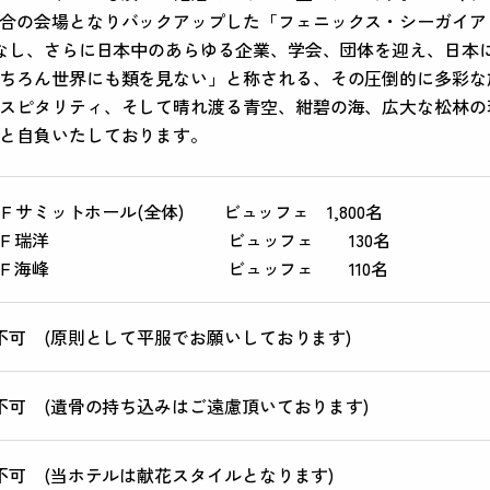
合の会場となりバックアップした「フェニックス・シーガイア
てなし、さらに日本中のあらゆる企業、学会、団体を迎え、日本に
ちろん世界にも類を見ない」と称される、その圧倒的に多彩な
スピタリティ、そして晴れ渡る青空、紺碧の海、広大な松林の
と自負いたしております。
4F サミットホール(全体) ビュッフェ 1,800名
3F 瑞洋 ビュッフェ 130名
3F 海峰 ビュッフェ 110名
不可 (原則として平服でお願いしております)
不可 (遺骨の持ち込みはご遠慮頂いております)
不可 (当ホテルは献花スタイルとなります)