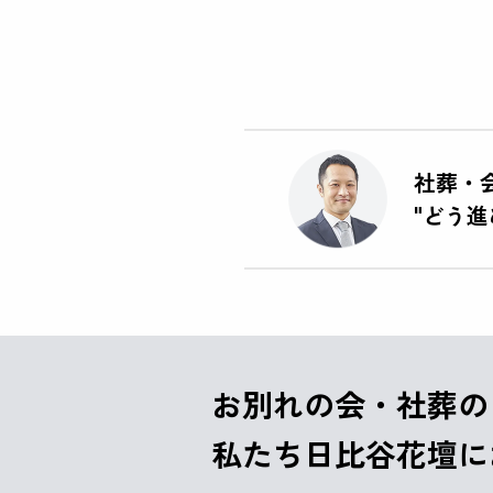
社葬・
"どう
お別れの会・社葬の
私たち
日比谷花壇に